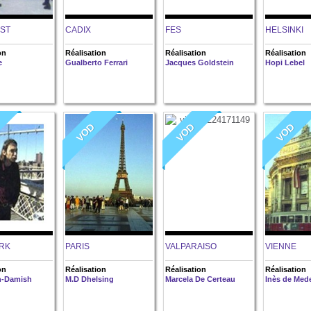
ST
CADIX
FES
HELSINKI
on
Réalisation
Réalisation
Réalisation
e
Gualberto Ferrari
Jacques Goldstein
Hopi Lebel
VOD
VOD
VOD
RK
PARIS
VALPARAISO
VIENNE
on
Réalisation
Réalisation
Réalisation
n-Damish
M.D Dhelsing
Marcela De Certeau
Inès de Med