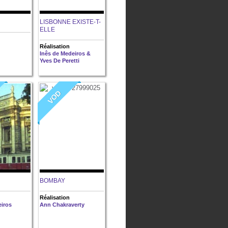
LISBONNE EXISTE-T-
ELLE
Réalisation
Inês de Medeiros &
Yves De Peretti
VOD
BOMBAY
Réalisation
eiros
Ann Chakraverty