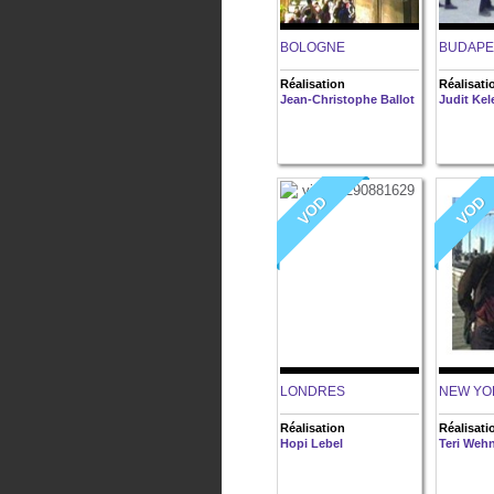
BOLOGNE
BUDAPE
Réalisation
Réalisati
Jean-Christophe Ballot
Judit Kel
VOD
VOD
LONDRES
NEW YO
Réalisation
Réalisati
Hopi Lebel
Teri Weh