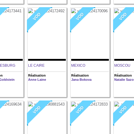
VOD
VOD
VOD
NESBURG
LE CAIRE
MEXICO
MOSCOU
on
Réalisation
Réalisation
Réalisation
Goldstein
Anne Laine
Jana Bokova
Natalie Saz
VOD
VOD
VOD