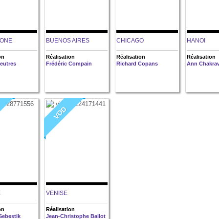
ONE
BUENOS AIRES
CHICAGO
HANOI
on
Réalisation
Réalisation
Réalisation
eutres
Frédéric Compain
Richard Copans
Ann Chakrav
VOD
E
VENISE
on
Réalisation
Sebestik
Jean-Christophe Ballot