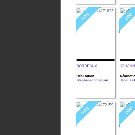
VOD
VOD
BORDEAUX
JOHAN
Réalisation
Réalisati
Stéphane Elmadjian
Jacques 
VOD
VOD