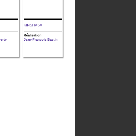
KINSHASA
Réalisation
erty
Jean-François Bastin