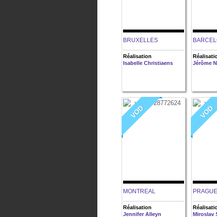
BRUXELLES
BARCEL
Réalisation
Réalisati
Isabelle Christiaens
Jérôme N
VOD
VOD
MONTREAL
PRAGU
Réalisation
Réalisati
Jennifer Alleyn
Miroslav 