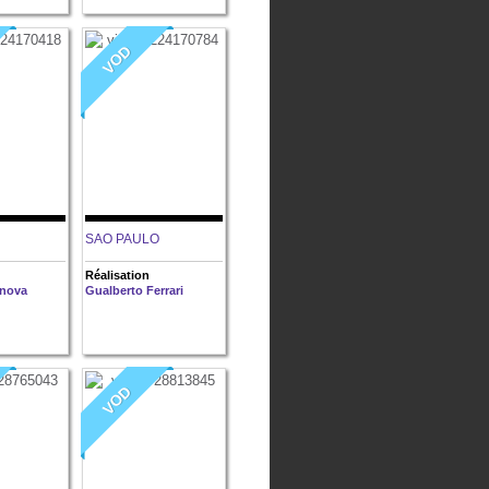
VOD
SAO PAULO
Réalisation
onova
Gualberto Ferrari
VOD