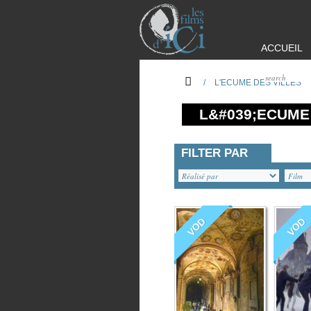
ACCUEIL
/
L'ECUME DES VILLES
L&#039;ECUME
FILTER PAR
VOD
VOD