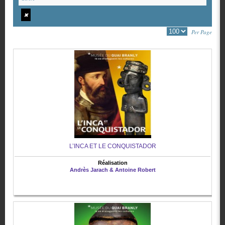
✖
Per Page
L’INCA ET LE CONQUISTADOR
Réalisation
Andrès Jarach & Antoine Robert