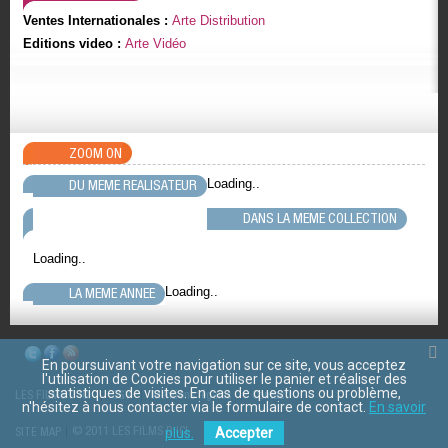
Ventes Internationales :
Arte Distribution
Editions video :
Arte Vidéo
ZOOM ON
Loading..
DU MEME REALISATEUR
DANS LA MEME COLLECTION
Loading..
Loading..
LA MEME ANNEE
En poursuivant votre navigation sur ce site, vous acceptez
l'utilisation de Cookies pour utiliser le panier et réaliser des
statistiques de visites. En cas de questions ou problème,
LES FILMS D'ICI
CGV
Mentions légales
Contact
n'hésitez à nous contacter via le formulaire de contact.
En savoir
© 2011 LES FILMS D ICI
plus.
Accepter
SITE MAP