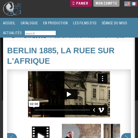
PANIER
MON COMPTE
ACCUEIL
CATALOGUE
EN PRODUCTION
LES FILMS D'ICI
SÉANCE DU MOIS
ACTUALITÉS
/
CATALOGUE
/
BERLIN 1885, LA RUEE SUR L'AFRIQUE
BERLIN 1885, LA RUEE SUR
L'AFRIQUE