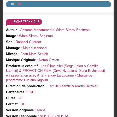
DVD
FICHE TECHNIQUE
Auteur
: Ossama Mohammed & Wiam Simav Bedirxan
Image
: Wiam Simav Bedirxan
Son
: Raphaël Girardot
Montage
: Maïsoun Assad
Mixage
: Jean-Marc Schick
Musique Originale
: Noma Omran
Producteur exécutif
: Les Films d'Ici (Serge Lalou & Camille
Laemlé) & PROACTION FILM (Orwa Nyrabia & Diana El Jeiroudi)
en association avec Arte France- La Lucarne - Chargé de
programme Luciano Rigolini
Direction de production
: Camille Laemlé & Martin Berthier
Partenaires
: CNC
Durée
: 90'
Format
: HD
Version originale
: Arabe
Version Disponible
: VOSTVF - VOSTA