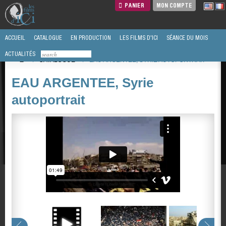
PANIER
MON COMPTE
ACCUEIL
CATALOGUE
EN PRODUCTION
LES FILMS D'ICI
SÉANCE DU MOIS
ACTUALITÉS
/
CATALOGUE
/
EAU ARGENTEE, SYRIE AUTOPORTRAIT
EAU ARGENTEE, Syrie
autoportrait