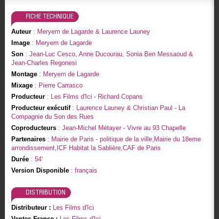
FICHE TECHNIQUE
Auteur
: Meryem de Lagarde & Laurence Launey
Image
: Meryem de Lagarde
Son
: Jean-Luc Cesco, Anne Ducourau, Sonia Ben Messaoud &
Jean-Charles Regonesi
Montage
: Meryem de Lagarde
Mixage
: Pierre Carrasco
Producteur
: Les Films d'Ici - Richard Copans
Producteur exécutif
: Laurence Launey & Christian Paul - La
Compagnie du Son des Rues
Coproducteurs
: Jean-Michel Métayer - Vivre au 93 Chapelle
Partenaires
: Mairie de Paris - politique de la ville,Mairie du 18eme
arrondissement,ICF Habitat la Sablière,CAF de Paris
Durée
: 54'
Version Disponible
: français
DISTRIBUTION
Distributeur :
Les Films d'Ici
Ventes France :
Les Films d'Ici