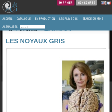
PANIER
MON COMPTE
ACCUEIL
CATALOGUE
EN PRODUCTION
LES FILMS D'ICI
SÉANCE DU MOIS
ACTUALITÉS
/
CATALOGUE
/
LES NOYAUX GRIS
LES NOYAUX GRIS