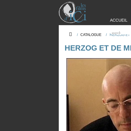
ACCUEIL
/
CATALOGUE
/
HERZOG ET
HERZOG ET DE 