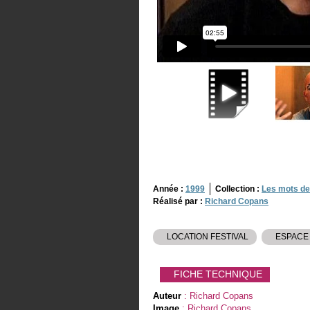
Année :
1999
Collection :
Les mots de 
Réalisé par :
Richard Copans
LOCATION FESTIVAL
ESPACE
FICHE TECHNIQUE
Auteur
: Richard Copans
Image
: Richard Copans