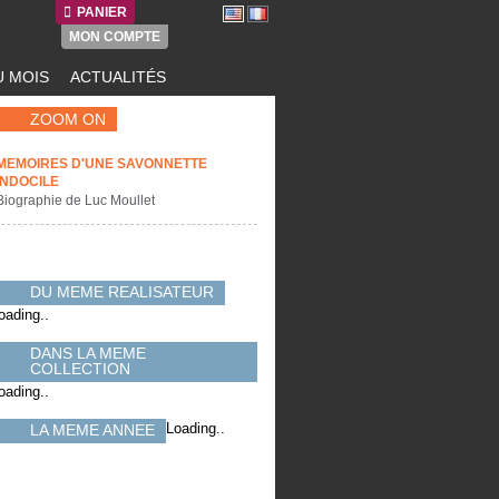
PANIER
MON COMPTE
 MOIS
ACTUALITÉS
ZOOM ON
MEMOIRES D'UNE SAVONNETTE
INDOCILE
Biographie de Luc Moullet
DU MEME REALISATEUR
oading..
DANS LA MEME
COLLECTION
oading..
Loading..
LA MEME ANNEE