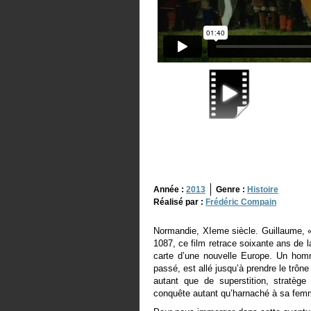
Année :
2013
Genre :
Histoire
Réalisé par :
Frédéric Compain
Normandie, XIeme siècle. Guillaume, 
1087, ce film retrace soixante ans de
carte d’une nouvelle Europe. Un homm
passé, est allé jusqu’à prendre le trô
autant que de superstition, stratèg
conquête autant qu’harnaché à sa femm