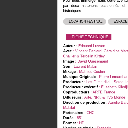
Pour nous immerger dans cette aventure
par deux historiens passionnés et s
historiques.
LOCATION FESTIVAL
ESPACE
FICHE TECHNIQUE
Auteur
: Edouard Lussan
Avec
: Vincent Deniard, Géraldine Mart
Challier & Tercelin Kirtley
Image
: David Quesemand
Son
: Laurent Malan
Mixage
: Mathieu Cochin
Musique Originale
: Pierre Lemarcha
Producteur
: Les Films d'Ici - Serge L
Producteur exécutif
: Elisabeth Kiledj
Coproducteurs
: ARTE France
Diffuseurs
: Arte, NRK & TV5 Monde
Direction de production
: Aurelie Bar
Mabilat
Partenaires
: CNC
Durée
: 85'
Format
: HD