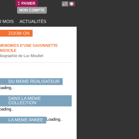
PANIER
MON COMPTE
 MOIS
ACTUALITÉS
ZOOM ON
MEMOIRES D'UNE SAVONNETTE
INDOCILE
Biographie de Luc Moullet
DU MEME REALISATEUR
oading..
DANS LA MEME
COLLECTION
oading..
Loading..
LA MEME ANNEE