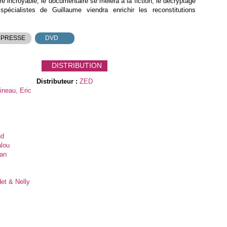
 incroyable, le documentaire se mêlera à la fiction, le décryptage
pécialistes de Guillaume viendra enrichir les reconstitutions
 PRESSE
DVD
DISTRIBUTION
Distributeur :
ZED
ineau, Eric
nd
alou
ian
det & Nelly