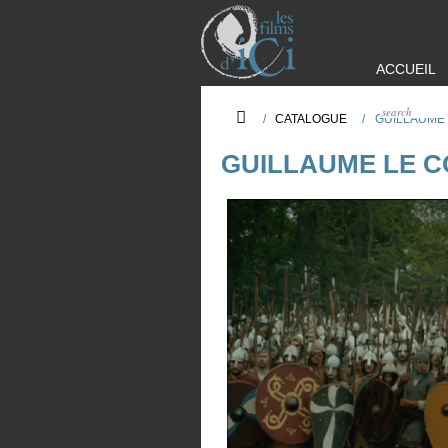
ACCUEIL
/
CATALOGUE
/
GUILLAUME
GUILLAUME LE 