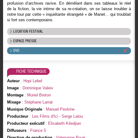
profusion d’archives ravive. En démêlant dans ses tableaux le réel
de la fiction, la vie intime de sa re-création, on se laisse troubler à
notre tour par cette « inquiétante étrangeté » de Manet… qui troublait
si fort ses contemporains.
LOCATION FESTIVAL
ESPACE PRESSE
DVD
FICHE TECHNIQUE
Auteur
: Hopi Lebel
Image
: Dominique Valeix
Montage
: Muriel Breton
Mixage
: Stéphane Larrat
Musique Originale
: Manuel Peskine
Producteur
: Les Films d'Ici - Serge Lalou
Producteur exécutif
: Elisabeth Kiledjian
Diffuseurs
: France 5
Direction de production
: Valerianne Boué