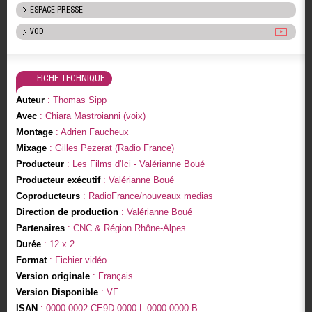
ESPACE PRESSE
VOD
FICHE TECHNIQUE
Auteur
: Thomas Sipp
Avec
: Chiara Mastroianni (voix)
Montage
: Adrien Faucheux
Mixage
: Gilles Pezerat (Radio France)
Producteur
: Les Films d'Ici - Valérianne Boué
Producteur exécutif
: Valérianne Boué
Coproducteurs
: RadioFrance/nouveaux medias
Direction de production
: Valérianne Boué
Partenaires
: CNC & Région Rhône-Alpes
Durée
: 12 x 2
Format
: Fichier vidéo
Version originale
: Français
Version Disponible
: VF
ISAN
: 0000-0002-CE9D-0000-L-0000-0000-B