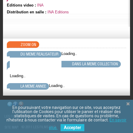
Editions video :
INA
Distribution en salle :
INA Editions
ZOOM ON
Loading..
DU MEME REALISATEUR
DANS LA MEME COLLECTION
Loading..
Loading..
LA MEME ANNEE
En poursuivant votre navigation sur ce site, vous acceptez
l'utilisation de Cookies pour utiliser le panier et réaliser des
statistiques de visites. En cas de questions ou problème,
LES FILMS D'ICI
CGV
Mentions légales
Contact
n'hésitez à nous contacter via le formulaire de contact.
En savoir
© 2011 LES FILMS D ICI
plus.
Accepter
SITE MAP