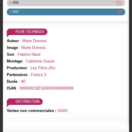
VOD
DVD
FICHE TECHNIQUE
Auteur
: Marie Dumora
Image
: Marie Dumora
Son
: Fabrice Naud
Montage
: Catherine Gouze
Producteur
: Les Films d'Ici
Partenaires
: France 3
Durée
: 90'
ISAN
: 000000019E5D0000I00000000K
DISTRIBUTION
Ventes non commerciales :
ADAV