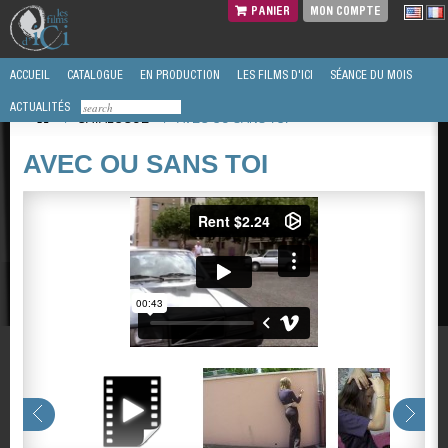
PANIER
MON COMPTE
ACCUEIL
CATALOGUE
EN PRODUCTION
LES FILMS D'ICI
SÉANCE DU MOIS
ACTUALITÉS
/
CATALOGUE
/
AVEC OU SANS TOI
AVEC OU SANS TOI