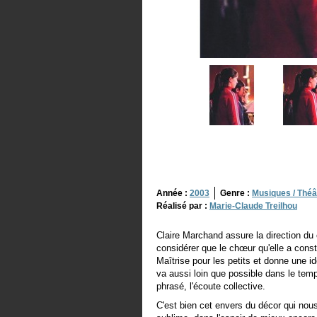
Année :
2003
Genre :
Musiques / Théâ
Réalisé par :
Marie-Claude Treilhou
Claire Marchand assure la direction du 
considérer que le chœur qu'elle a cons
Maîtrise pour les petits et donne une i
va aussi loin que possible dans le temp
phrasé, l'écoute collective.
C'est bien cet envers du décor qui nous