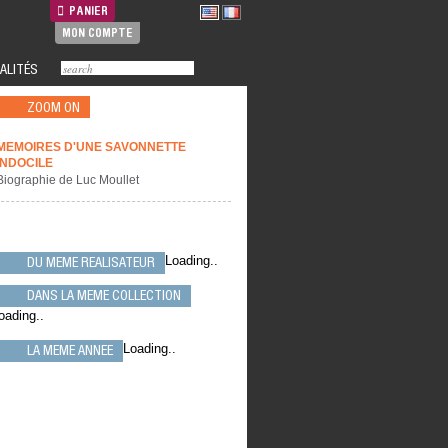
PANIER
MON COMPTE
ALITÉS
ZOOM ON
MEMOIRES D'UNE SAVONNETTE
INDOCILE
Biographie de Luc Moullet
Loading..
DU MEME REALISATEUR
DANS LA MEME COLLECTION
oading..
Loading..
LA MEME ANNEE