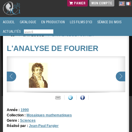
PANIER
MON COMPTE
ACCUEIL
CATALOGUE
EN PRODUCTION
LES FILMS D'ICI
SÉANCE DU MOIS
ACTUALITÉS
/
CATALOGUE
/
L'ANALYSE DE FOURIER
L'ANALYSE DE FOURIER
Année :
1990
Collection :
Mosaiques mathematiques
Genre :
Sciences
Réalisé par :
Jean-Paul Fargier