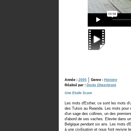
Année :
2005
Genre :
Histoire
Réalisé par :
Denis Gheerbrant
Une Etoile Scam
Les mots d'Esther, ce sont les mots d'
des Tutsis au Rwanda. Les mots pour en f
d'un sage des collines, un des premiers
d'abord de ses vaches. Elevée dans une
Belgique pendant six ans. Les mots d'
à une civilisation et nous font revivre