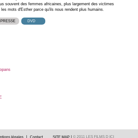
plus souvent des femmes africaines, plus largement des victimes
les mots d'Esther parce qu'ils nous rendent plus humains.
 PRESSE
DVD
Copans
E
© 2011 LES FILMS D ICI
ntions légales
Contact
SITE MAP