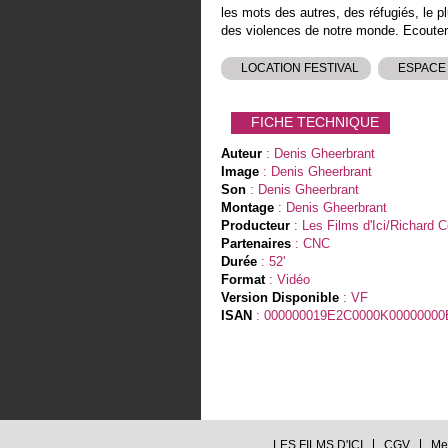
les mots des autres, des réfugiés, le 
des violences de notre monde. Ecouter 
LOCATION FESTIVAL
ESPACE
FICHE TECHNIQUE
Auteur
: Denis Gheerbrant
Image
: Denis Gheerbrant
Son
: Denis Gheerbrant
Montage
: Denis Gheerbrant
Producteur
: Les Films d'Ici/Richard 
Partenaires
: CNC
Durée
: 52'
Format
: Vidéo
Version Disponible
: VF
ISAN
: 000000019E2C0000K00000000
LES FILMS D'ICI
CGV
Me