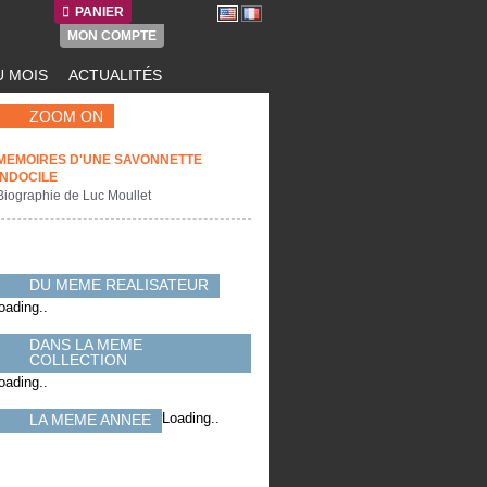
PANIER
MON COMPTE
 MOIS
ACTUALITÉS
ZOOM ON
MEMOIRES D'UNE SAVONNETTE
INDOCILE
Biographie de Luc Moullet
DU MEME REALISATEUR
oading..
DANS LA MEME
COLLECTION
oading..
Loading..
LA MEME ANNEE