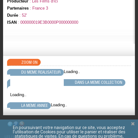
Producteur
: Les Films d'Ici
Partenaires
: France 3
Durée
: 52'
ISAN
: 000000019E3B0000P000000000
ZOOM ON
Loading..
DU MEME REALISATEUR
DANS LA MEME COLLECTION
Loading..
Loading..
LA MEME ANNEE
En poursuivant votre navigation sur ce site, vous acceptez
l'utilisation de Cookies pour utiliser le panier et réaliser des
statistiques de visites. En cas de questions ou problème,
LES FILMS D'ICI
CGV
Mentions légales
Contact