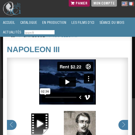
PANIER
MON COMPTE
ACCUEIL
CATALOGUE
EN PRODUCTION
LES FILMS D'ICI
SÉANCE DU MOIS
ACTUALITÉS
/
CATALOGUE
/
NAPOLEON III
NAPOLEON III