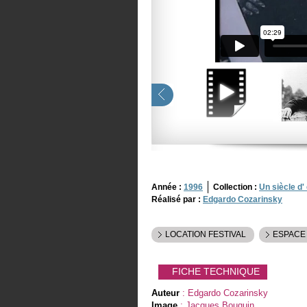
Année :
1996
Collection :
Un siècle d'
Réalisé par :
Edgardo Cozarinsky
LOCATION FESTIVAL
ESPACE
FICHE TECHNIQUE
Auteur
: Edgardo Cozarinsky
Image
: Jacques Bouquin