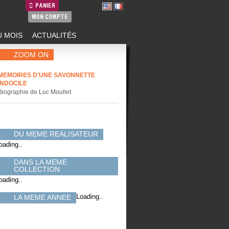
PANIER
MON COMPTE
 MOIS
ACTUALITÉS
ZOOM ON
MEMOIRES D'UNE SAVONNETTE
INDOCILE
Biographie de Luc Moullet
DU MEME REALISATEUR
oading..
DANS LA MEME
COLLECTION
oading..
Loading..
LA MEME ANNEE