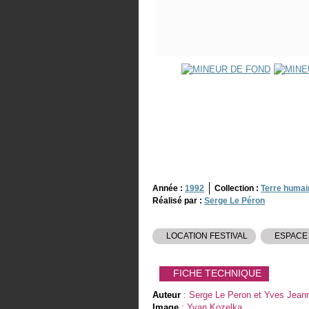
Année :
1992
Collection :
Terre humai
Réalisé par :
Serge Le Péron
LOCATION FESTIVAL
ESPACE
FICHE TECHNIQUE
Auteur
: Serge Le Peron et Yves Jean
Image
: Yvan Kozelka