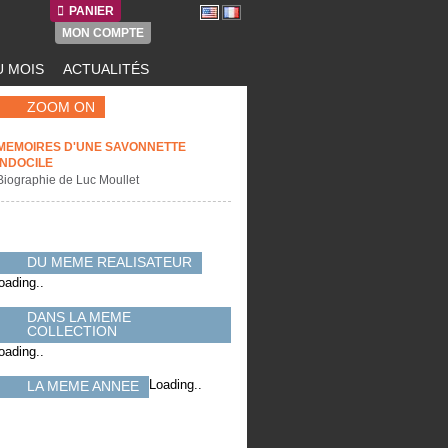
PANIER
MON COMPTE
 MOIS
ACTUALITÉS
ZOOM ON
MEMOIRES D'UNE SAVONNETTE
INDOCILE
Biographie de Luc Moullet
DU MEME REALISATEUR
oading..
DANS LA MEME
COLLECTION
oading..
Loading..
LA MEME ANNEE