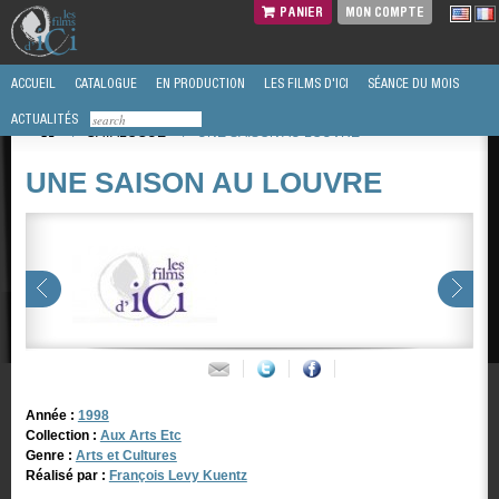
PANIER
MON COMPTE
ACCUEIL
CATALOGUE
EN PRODUCTION
LES FILMS D'ICI
SÉANCE DU MOIS
ACTUALITÉS
/
CATALOGUE
/
UNE SAISON AU LOUVRE
UNE SAISON AU LOUVRE
Année :
1998
Collection :
Aux Arts Etc
Genre :
Arts et Cultures
Réalisé par :
François Levy Kuentz