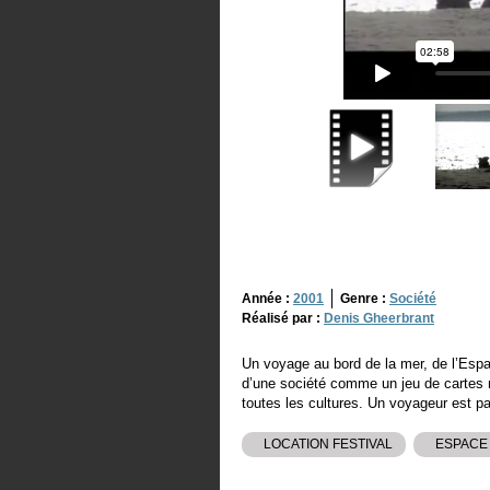
Année :
2001
Genre :
Société
Réalisé par :
Denis Gheerbrant
Un voyage au bord de la mer, de l’Esp
d’une société comme un jeu de cartes mé
toutes les cultures. Un voyageur est 
LOCATION FESTIVAL
ESPACE