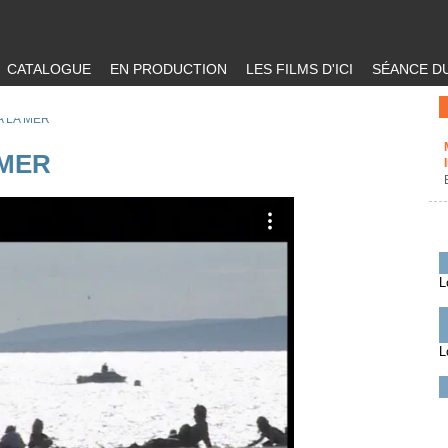
CATALOGUE
EN PRODUCTION
LES FILMS D'ICI
SÉANCE DU
A LA MER
 MER
L
L