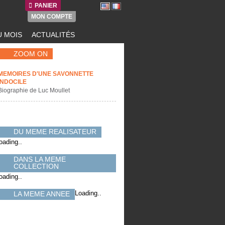
PANIER
MON COMPTE
 MOIS
ACTUALITÉS
ZOOM ON
MEMOIRES D'UNE SAVONNETTE
INDOCILE
Biographie de Luc Moullet
DU MEME REALISATEUR
oading..
DANS LA MEME
COLLECTION
oading..
Loading..
LA MEME ANNEE