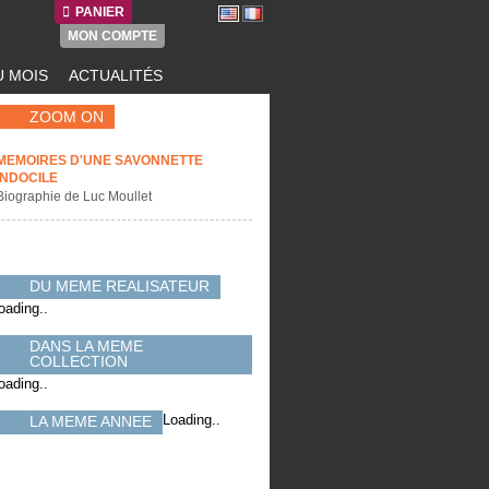
PANIER
MON COMPTE
 MOIS
ACTUALITÉS
ZOOM ON
MEMOIRES D'UNE SAVONNETTE
INDOCILE
Biographie de Luc Moullet
DU MEME REALISATEUR
oading..
DANS LA MEME
COLLECTION
oading..
Loading..
LA MEME ANNEE