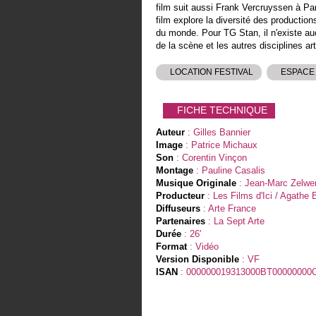
film suit aussi Frank Vercruyssen à Par
film explore la diversité des production
du monde. Pour TG Stan, il n'existe aucu
de la scène et les autres disciplines art
LOCATION FESTIVAL
ESPACE
FICHE TECHNIQUE
Auteur
: Gilles Bannier
Image
: Patrice Michaux
Son
: Corentin Vinçon
Montage
: Pauline Casalis
Musique Originale
: Jean-Marc Zelwe
Producteur
: Les Films d'Ici / Agathe
Diffuseurs
: Arte France
Partenaires
: La Sept Arte
Durée
: 26'
Format
: Vidéo
Version Disponible
: VF
ISAN
: 000000019313000BT00000000