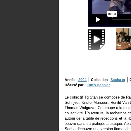
Année :
2004
Collection :
Sacha et
Réalisé par :
Gilles Bannier
Le collectif Tg Stan se compose de R
Schrijver, Kristel Marcoen, Renild Van
Thomas Walgrave. Ce groupe a la singu
collectivité. L’ouverture, la recherche 
autour de la table de répétitions et la
oeuvre dans sa pratique artistique. Apr
Sacha découvre une version flamande d