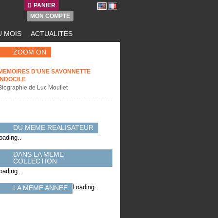
PANIER
MON COMPTE
 MOIS
ACTUALITÉS
ZOOM ON
MEMOIRES D'UNE SAVONNETTE
INDOCILE
Biographie de Luc Moullet
DU MEME REALISATEUR
oading..
DANS LA MEME
COLLECTION
oading..
Loading..
LA MEME ANNEE