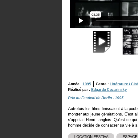
Année :
1995
Genre :
Littérature / Ci
Réalisé par :
Edgardo Cozarinsky
Prix au Festival de Berlin - 1995
Autrefois les films finissaient à la pou
montrer aux jeune générations. C'est ain
s'appelait Henri Langlois. Qu'est-ce qui 
homme décide de consacrer sa vie à s
LOCATION FESTIVAL
ESPACE