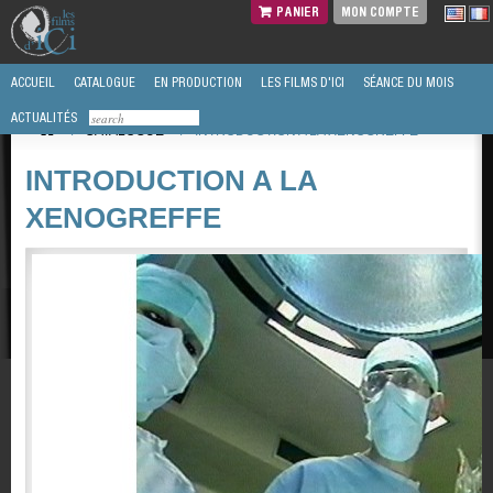
PANIER
MON COMPTE
ACCUEIL
CATALOGUE
EN PRODUCTION
LES FILMS D'ICI
SÉANCE DU MOIS
ACTUALITÉS
/
CATALOGUE
/
INTRODUCTION A LA XENOGREFFE
INTRODUCTION A LA
XENOGREFFE