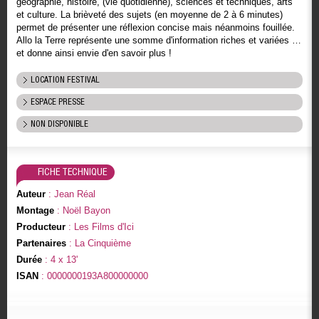
géographie, histoire, (vie quotidienne), sciences et techniques, arts
et culture. La brièveté des sujets (en moyenne de 2 à 6 minutes)
permet de présenter une réflexion concise mais néanmoins fouillée.
Allo la Terre représente une somme d'information riches et variées …
et donne ainsi envie d'en savoir plus !
LOCATION FESTIVAL
ESPACE PRESSE
NON DISPONIBLE
FICHE TECHNIQUE
Auteur
: Jean Réal
Montage
: Noël Bayon
Producteur
: Les Films d'Ici
Partenaires
: La Cinquième
Durée
: 4 x 13'
ISAN
: 0000000193A800000000