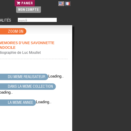
PANIER
MON COMPTE
ALITÉS
ZOOM ON
MEMOIRES D'UNE SAVONNETTE
INDOCILE
Biographie de Luc Moullet
Loading..
DU MEME REALISATEUR
DANS LA MEME COLLECTION
oading..
Loading..
LA MEME ANNEE