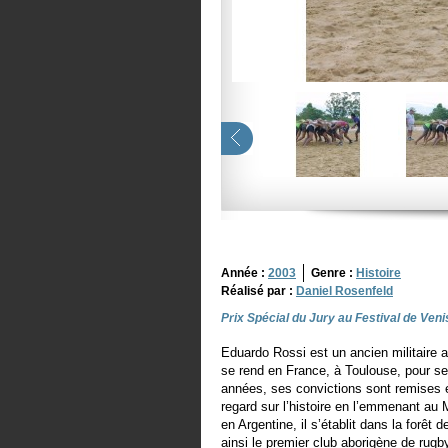
Année :
2003
Genre :
Histoire
Réalisé par :
Daniel Rosenfeld
Prix Spécial du Jury au Festival de Veni
Eduardo Rossi est un ancien militaire 
se rend en France, à Toulouse, pour se
années, ses convictions sont remises 
regard sur l’histoire en l’emmenant au 
en Argentine, il s’établit dans la forê
ainsi le premier club aborigène de rugb