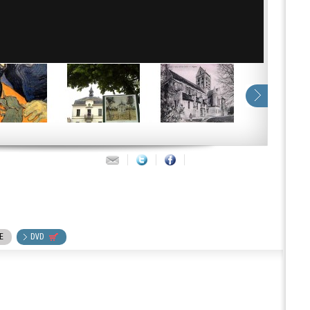
E
DVD