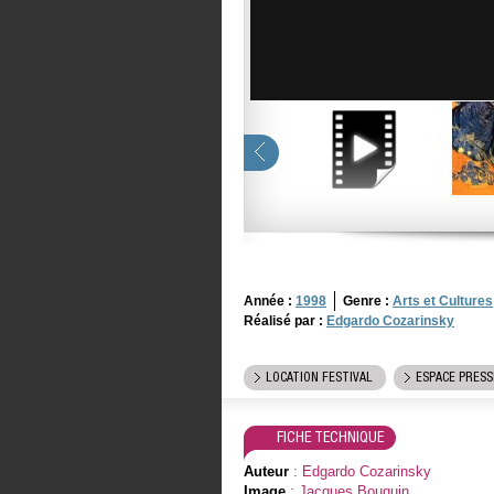
Année :
1998
Genre :
Arts et Cultures
Réalisé par :
Edgardo Cozarinsky
LOCATION FESTIVAL
ESPACE PRESS
FICHE TECHNIQUE
Auteur
: Edgardo Cozarinsky
Image
: Jacques Bouquin