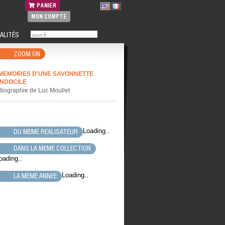
PANIER
MON COMPTE
ALITÉS
ZOOM ON
MEMOIRES D'UNE SAVONNETTE
INDOCILE
Biographie de Luc Moullet
Loading..
DU MEME REALISATEUR
DANS LA MEME COLLECTION
oading..
Loading..
LA MEME ANNEE