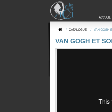
ACCUEIL
/
CATALOGUE
/
VAN GOGH 
VAN GOGH ET S