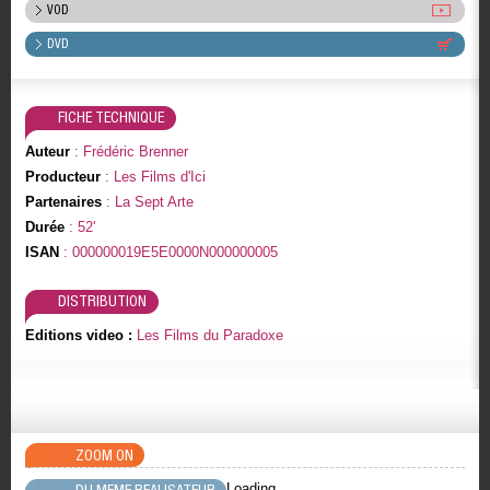
VOD
DVD
FICHE TECHNIQUE
Auteur
: Frédéric Brenner
Producteur
: Les Films d'Ici
Partenaires
: La Sept Arte
Durée
: 52'
ISAN
: 000000019E5E0000N000000005
DISTRIBUTION
Editions video :
Les Films du Paradoxe
ZOOM ON
Loading..