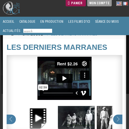
PANIER
MON COMPTE
ACCUEIL
CATALOGUE
EN PRODUCTION
LES FILMS D'ICI
SÉANCE DU MOIS
ACTUALITÉS
/
CATALOGUE
/
LES DERNIERS MARRANES
LES DERNIERS MARRANES