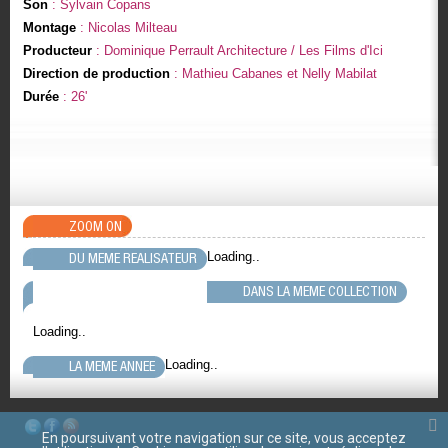
Son
: Sylvain Copans
Montage
: Nicolas Milteau
Producteur
: Dominique Perrault Architecture / Les Films d'Ici
Direction de production
: Mathieu Cabanes et Nelly Mabilat
Durée
: 26'
ZOOM ON
Loading..
DU MEME REALISATEUR
DANS LA MEME COLLECTION
Loading..
Loading..
LA MEME ANNEE
En poursuivant votre navigation sur ce site, vous acceptez