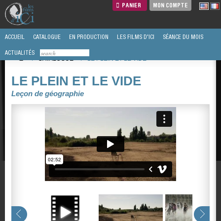
PANIER
MON COMPTE
ACCUEIL
CATALOGUE
EN PRODUCTION
LES FILMS D'ICI
SÉANCE DU MOIS
ACTUALITÉS
/
CATALOGUE
/
LE PLEIN ET LE VIDE
LE PLEIN ET LE VIDE
Leçon de géographie