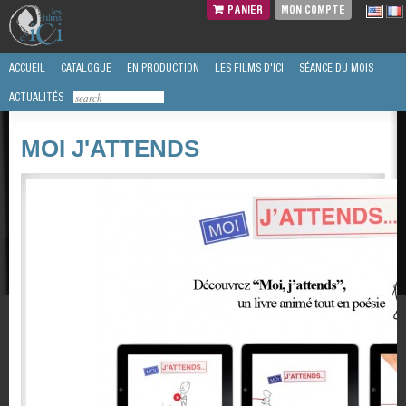
PANIER
MON COMPTE
ACCUEIL
CATALOGUE
EN PRODUCTION
LES FILMS D'ICI
SÉANCE DU MOIS
ACTUALITÉS
/
CATALOGUE
/
MOI J'ATTENDS
MOI J'ATTENDS