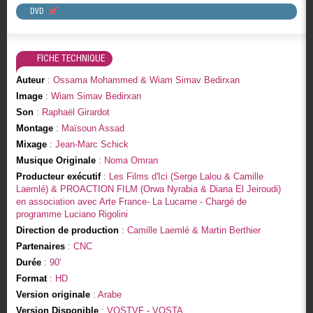
DVD
FICHE TECHNIQUE
Auteur
: Ossama Mohammed & Wiam Simav Bedirxan
Image
: Wiam Simav Bedirxan
Son
: Raphaël Girardot
Montage
: Maïsoun Assad
Mixage
: Jean-Marc Schick
Musique Originale
: Noma Omran
Producteur exécutif
: Les Films d'Ici (Serge Lalou & Camille
Laemlé) & PROACTION FILM (Orwa Nyrabia & Diana El Jeiroudi)
en association avec Arte France- La Lucarne - Chargé de
programme Luciano Rigolini
Direction de production
: Camille Laemlé & Martin Berthier
Partenaires
: CNC
Durée
: 90'
Format
: HD
Version originale
: Arabe
Version Disponible
: VOSTVF - VOSTA