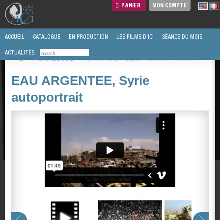
PANIER
MON COMPTE
ACCUEIL
CATALOGUE
EN PRODUCTION
LES FILMS D'ICI
SÉANCE DU MOIS
ACTUALITÉS
/
CATALOGUE
/
EAU ARGENTEE, SYRIE AUTOPORTRAIT
EAU ARGENTEE, Syrie
autoportrait