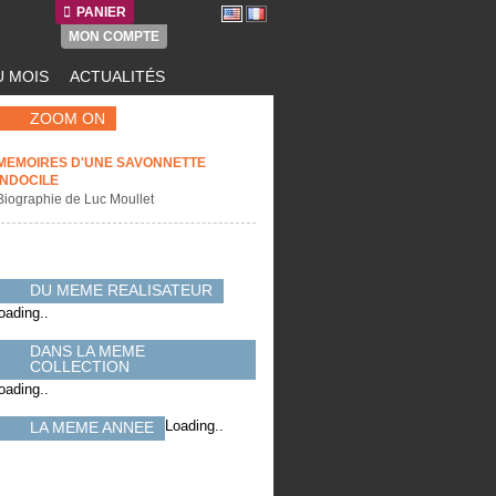
PANIER
MON COMPTE
 MOIS
ACTUALITÉS
ZOOM ON
MEMOIRES D'UNE SAVONNETTE
INDOCILE
Biographie de Luc Moullet
DU MEME REALISATEUR
oading..
DANS LA MEME
COLLECTION
oading..
Loading..
LA MEME ANNEE