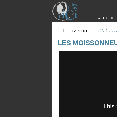
ACCUEIL
/
CATALOGUE
/
LES MOISSO
LES MOISSONNEU