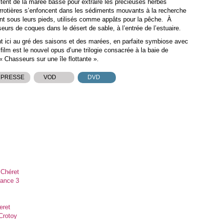
fitent de la marée basse pour extraire les précieuses herbes
errotières s’enfoncent dans les sédiments mouvants à la recherche
lent sous leurs pieds, utilisés comme appâts pour la pêche. À
seurs de coques dans le désert de sable, à l’entrée de l’estuaire.
t ici au gré des saisons et des marées, en parfaite symbiose avec
 film est le nouvel opus d’une trilogie consacrée à la baie de
Chasseurs sur une île flottante ».
 PRESSE
VOD
DVD
 Chéret
rance 3
eret
 Crotoy