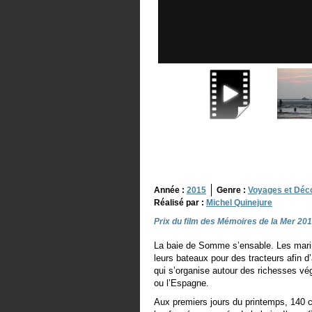
Année :
2015
Genre :
Voyages et Déc
Réalisé par :
Michel Quinejure
Prix du film des Mémoires de la Mer 20
La baie de Somme s’ensable. Les mari
leurs bateaux pour des tracteurs afin 
qui s’organise autour des richesses vé
ou l’Espagne.
Aux premiers jours du printemps, 140 c