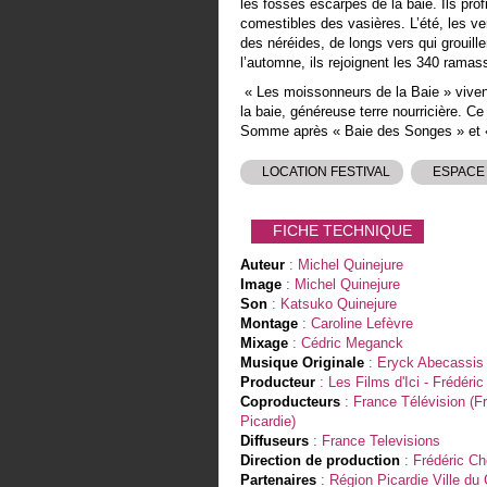
les fossés escarpés de la baie. Ils pro
comestibles des vasières. L’été, les v
des néréides, de longs vers qui grouil
l’automne, ils rejoignent les 340 ramas
« Les moissonneurs de la Baie » viven
la baie, généreuse terre nourricière. Ce
Somme après « Baie des Songes » et « 
LOCATION FESTIVAL
ESPACE
FICHE TECHNIQUE
Auteur
: Michel Quinejure
Image
: Michel Quinejure
Son
: Katsuko Quinejure
Montage
: Caroline Lefèvre
Mixage
: Cédric Meganck
Musique Originale
: Eryck Abecassis
Producteur
: Les Films d'Ici - Frédéric
Coproducteurs
: France Télévision (F
Picardie)
Diffuseurs
: France Televisions
Direction de production
: Frédéric Ch
Partenaires
: Région Picardie Ville du