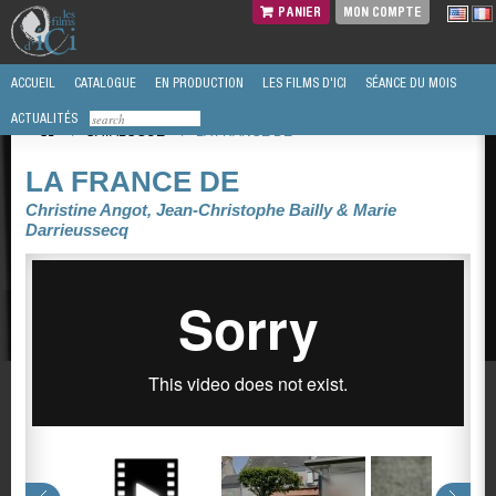
PANIER
MON COMPTE
ACCUEIL
CATALOGUE
EN PRODUCTION
LES FILMS D'ICI
SÉANCE DU MOIS
ACTUALITÉS
/
CATALOGUE
/
LA FRANCE DE
LA FRANCE DE
Christine Angot, Jean-Christophe Bailly & Marie
Darrieussecq