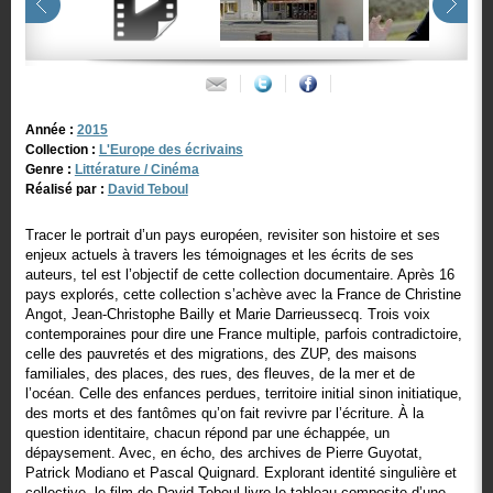
Année :
2015
Collection :
L'Europe des écrivains
Genre :
Littérature / Cinéma
Réalisé par :
David Teboul
Tracer le portrait d’un pays européen, revisiter son histoire et ses
enjeux actuels à travers les témoignages et les écrits de ses
auteurs, tel est l’objectif de cette collection documentaire. Après 16
pays explorés, cette collection s’achève avec la France de Christine
Angot, Jean-Christophe Bailly et Marie Darrieussecq. Trois voix
contemporaines pour dire une France multiple, parfois contradictoire,
celle des pauvretés et des migrations, des ZUP, des maisons
familiales, des places, des rues, des fleuves, de la mer et de
l’océan. Celle des enfances perdues, territoire initial sinon initiatique,
des morts et des fantômes qu’on fait revivre par l’écriture. À la
question identitaire, chacun répond par une échappée, un
dépaysement. Avec, en écho, des archives de Pierre Guyotat,
Patrick Modiano et Pascal Quignard. Explorant identité singulière et
collective, le film de David Teboul livre le tableau composite d’une