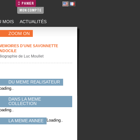
PANIER
MON COMPTE
 MOIS
ACTUALITÉS
ZOOM ON
MEMOIRES D'UNE SAVONNETTE
INDOCILE
Biographie de Luc Moullet
DU MEME REALISATEUR
oading..
DANS LA MEME
COLLECTION
oading..
Loading..
LA MEME ANNEE