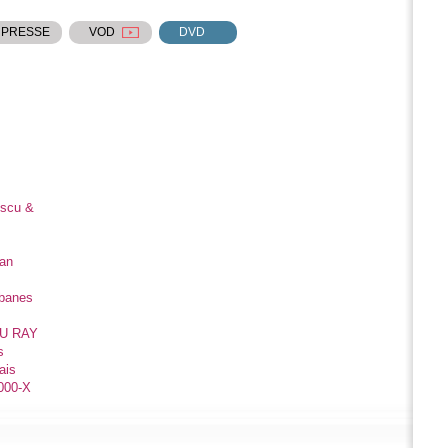
 PRESSE
VOD
DVD
escu &
ian
banes
LU RAY
s
ais
000-X