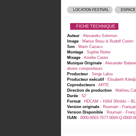
LOCATION FESTIVAL
ESPACE
FICHE TECHNIQUE
Auteur
: Alexandru Solomon
Image
: Marius Beșu & Rudolf Costin
Son
: Marin Cazacu
Montage
: Sophie Reiter
Mixage
: Amélie Canini
Musique Originale
: Alexander Balan
divers compositeurs
Producteur
: Serge Lalou
Producteur exécutif
: Elisabeth Kiledj
Coproducteurs
: ARTE
Direction de production
: Mathieu Ca
Durée
: 52'
Format
: HDCAM – H264 30mbts – B
Version originale
: Roumain - Françai
Version Disponible
: Roumain - Franç
ISAN
: 0000-0003-7677-0004-Q-0000-0