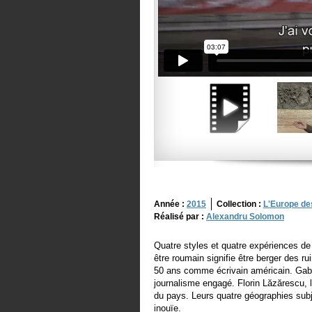
Année :
2015
Collection :
L'Europe de
Réalisé par :
Alexandru Solomon
Quatre styles et quatre expériences d
être roumain signifie être berger des r
50 ans comme écrivain américain. Gabr
journalisme engagé. Florin Lăzărescu, l
du pays. Leurs quatre géographies subj
inouïe.