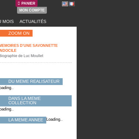
PANIER
MON COMPTE
 MOIS
ACTUALITÉS
ZOOM ON
MEMOIRES D'UNE SAVONNETTE
INDOCILE
Biographie de Luc Moullet
DU MEME REALISATEUR
oading..
DANS LA MEME
COLLECTION
oading..
Loading..
LA MEME ANNEE