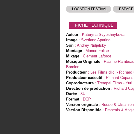
LOCATION FESTIVAL
ESPACE
FICHE TECHNIQUE
Auteur
: Kateryna Svyeshnykova
Image
: Svetlana Aparina
Son
: Andrey Nidjelsky
Montage
: Manon Falise
Mixage
: Clement Laforce
Musique Originale
: Pauline Rambeau
Baralon
Producteur
: Les Films d'Ici - Richar
Producteur exécutif
: Richard Copans
Coproducteurs
: Trempel Films - Yuri
Direction de production
: Richard Co
Durée
: 84'
Format
: DCP
Version originale
: Russe & Ukrainien
Version Disponible
: Français & Angla