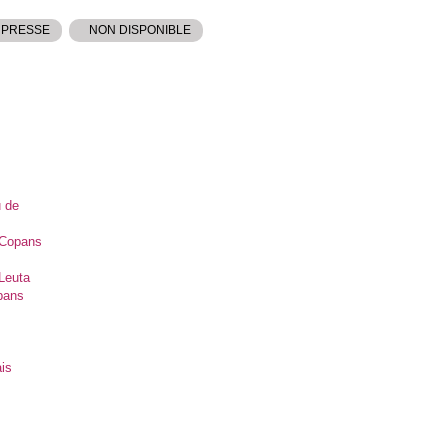
 PRESSE
NON DISPONIBLE
 de
d Copans
 Leuta
pans
is