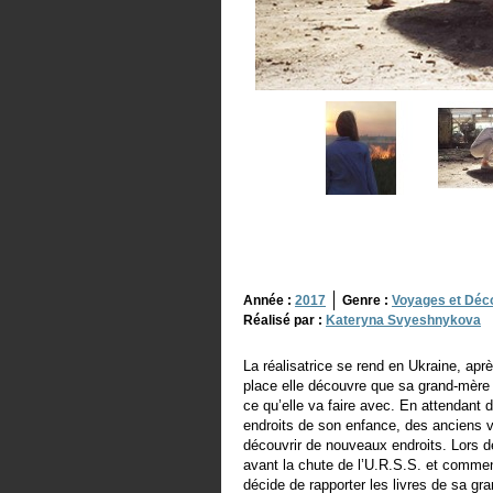
Année :
2017
Genre :
Voyages et Déc
Réalisé par :
Kateryna Svyeshnykova
La réalisatrice se rend en Ukraine, a
place elle découvre que sa grand-mère l
ce qu’elle va faire avec. En attendant d
endroits de son enfance, des anciens v
découvrir de nouveaux endroits. Lors 
avant la chute de l’U.R.S.S. et comment 
décide de rapporter les livres de sa gr