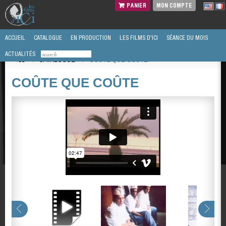
PANIER
MON COMPTE
ACCUEIL
CATALOGUE
EN PRODUCTION
LES FILMS D'ICI
SÉANCE DU MOIS
ACTUALITÉS
/
CATALOGUE
/
COÛTE QUE COÛTE
COÛTE QUE COÛTE