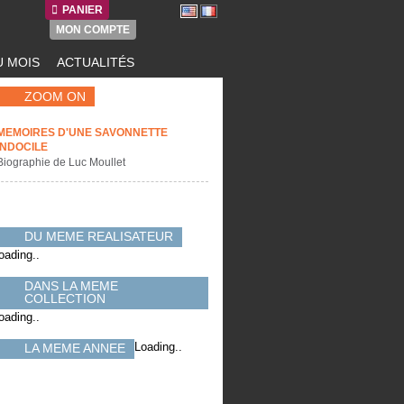
PANIER
MON COMPTE
 MOIS
ACTUALITÉS
ZOOM ON
MEMOIRES D'UNE SAVONNETTE
INDOCILE
Biographie de Luc Moullet
DU MEME REALISATEUR
oading..
DANS LA MEME
COLLECTION
oading..
Loading..
LA MEME ANNEE