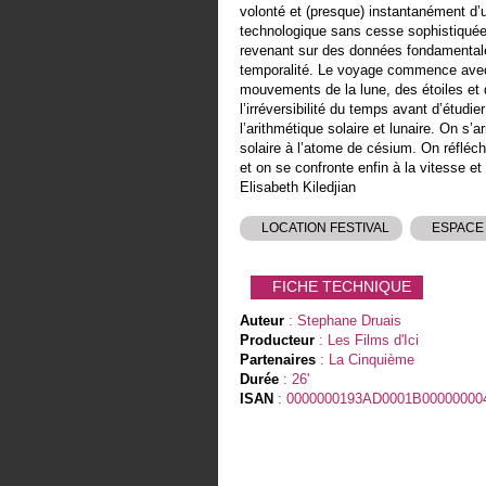
volonté et (presque) instantanément d’un
technologique sans cesse sophistiquée.
revenant sur des données fondamentales
temporalité. Le voyage commence avec 
mouvements de la lune, des étoiles et d
l’irréversibilité du temps avant d’étudier
l’arithmétique solaire et lunaire. On s
solaire à l’atome de césium. On réfléch
et on se confronte enfin à la vitesse e
Elisabeth Kiledjian
LOCATION FESTIVAL
ESPACE
FICHE TECHNIQUE
Auteur
: Stephane Druais
Producteur
: Les Films d'Ici
Partenaires
: La Cinquième
Durée
: 26'
ISAN
: 0000000193AD0001B00000000