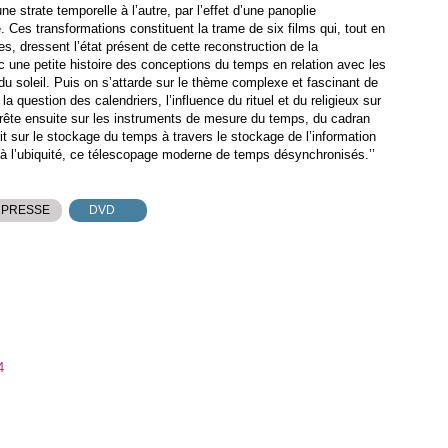
e strate temporelle à l’autre, par l’effet d’une panoplie
 Ces transformations constituent la trame de six films qui, tout en
, dressent l’état présent de cette reconstruction de la
une petite histoire des conceptions du temps en relation avec les
u soleil. Puis on s’attarde sur le thème complexe et fascinant de
 la question des calendriers, l’influence du rituel et du religieux sur
’arrête ensuite sur les instruments de mesure du temps, du cadran
it sur le stockage du temps à travers le stockage de l’information
t à l’ubiquité, ce télescopage moderne de temps désynchronisés.’’
 PRESSE
DVD
4