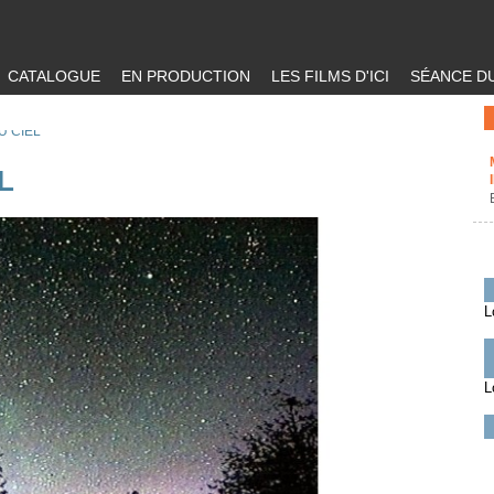
CATALOGUE
EN PRODUCTION
LES FILMS D'ICI
SÉANCE DU
U CIEL
L
L
L