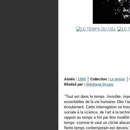
Année :
1999
Collection :
Le temps
Réalisé par :
Stéphane Druais
‘‘Tout est dans le temps. Invisible, im
essentielles de la vie humaine. Dès l
écoulement. Cette interrogation se trou
sociale à la science, de l’art à la techn
rapport au temps a fini par être modifi
temps -comme le veut un cliché absurd
Notre temps contemporain est devenu ‘’