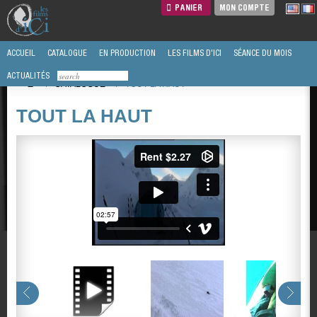
PANIER
MON COMPTE
ACCUEIL
CATALOGUE
EN PRODUCTION
LES FILMS D'ICI
SÉANCE DU MOIS
ACTUALITÉS
/
CATALOGUE
/
TOUT LA HAUT
TOUT LA HAUT