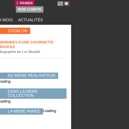
PANIER
MON COMPTE
 MOIS
ACTUALITÉS
ZOOM ON
MEMOIRES D'UNE SAVONNETTE
INDOCILE
Biographie de Luc Moullet
DU MEME REALISATEUR
oading..
DANS LA MEME
COLLECTION
oading..
Loading..
LA MEME ANNEE