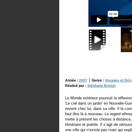
Année :
2007
Genre :
Voyages et Déc
Réalisé par :
Stéphane Breton
Le Monde extérieur poursuit la réflexi
'Le ciel dans un jardin' en Nouvelle-Gu
revient chez lui, dans sa ville. Il la con
faut être là à nouveau. Le regard ethn
mette à présent les choses à distance, q
téméraire et puérile. Il s’agit de retro
une ville qui n’existe pas mais qui expl