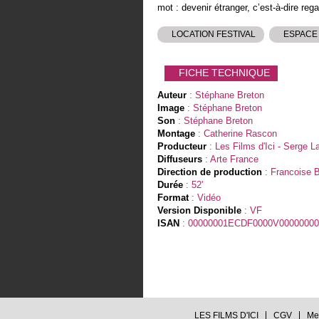
mot : devenir étranger, c’est-à-dire rega
LOCATION FESTIVAL
ESPACE
FICHE TECHNIQUE
Auteur
: Stéphane Breton
Image
: Stéphane Breton
Son
: Stéphane Breton
Montage
: Catherine Rascon
Producteur
: Les Films d'Ici - Serge L
Diffuseurs
: Arte France
Direction de production
: Francoise 
Durée
: 52'
Format
: Vidéo
Version Disponible
: VF
ISAN
: 00000001ECDF0000V00000000
LES FILMS D'ICI
CGV
Me