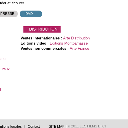
rder et écouter.
 PRESSE
DVD
DISTRIBUTION
Ventes Internationales :
Arte Distribution
Editions video :
Editions Montparnasse
Ventes non commerciales :
Arte France
alou
Buraux
I
© 2011 LES FILMS D ICI
ntions légales
Contact
SITE MAP