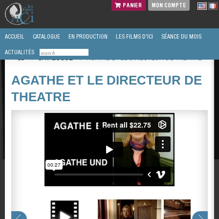
PANIER
MON COMPTE
ACCUEIL
CATALOGUE
EN PRODUCTION
LES FILMS D'ICI
SÉANCE DU MOIS
ACTUALITÉS
/
CATALOGUE
/
AGATHE ET LE DIRECTEUR DE THEATRE
AGATHE ET LE DIRECTEUR DE
THEATRE