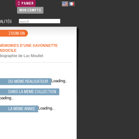
PANIER
MON COMPTE
ALITÉS
ZOOM ON
MEMOIRES D'UNE SAVONNETTE
INDOCILE
Biographie de Luc Moullet
Loading..
DU MEME REALISATEUR
DANS LA MEME COLLECTION
oading..
Loading..
LA MEME ANNEE