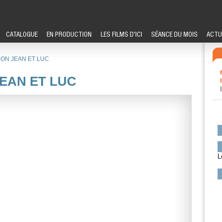
CATALOGUE
EN PRODUCTION
LES FILMS D'ICI
SÉANCE DU MOIS
ACTU
LON JEAN ET LUC
JEAN ET LUC
L