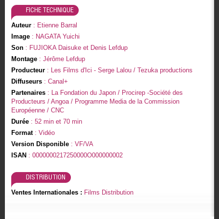
FICHE TECHNIQUE
Auteur
: Etienne Barral
Image
: NAGATA Yuichi
Son
: FUJIOKA Daisuke et Denis Lefdup
Montage
: Jérôme Lefdup
Producteur
: Les Films d'Ici - Serge Lalou / Tezuka productions
Diffuseurs
: Canal+
Partenaires
: La Fondation du Japon / Procirep -Société des
Producteurs / Angoa / Programme Media de la Commission
Européenne / CNC
Durée
: 52 min et 70 min
Format
: Vidéo
Version Disponible
: VF/VA
ISAN
: 0000000217250000O000000002
DISTRIBUTION
Ventes Internationales :
Films Distribution