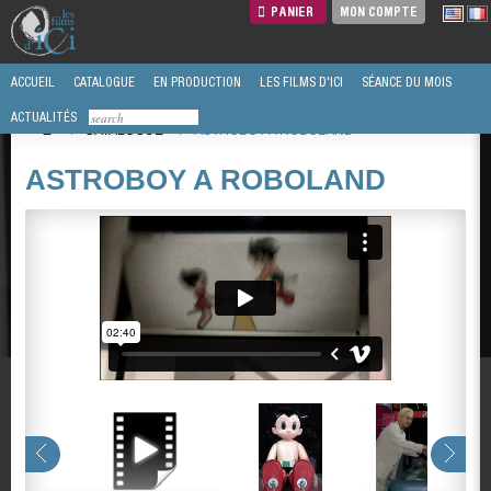
PANIER
MON COMPTE
ACCUEIL
CATALOGUE
EN PRODUCTION
LES FILMS D'ICI
SÉANCE DU MOIS
ACTUALITÉS
/
CATALOGUE
/
ASTROBOY A ROBOLAND
ASTROBOY A ROBOLAND