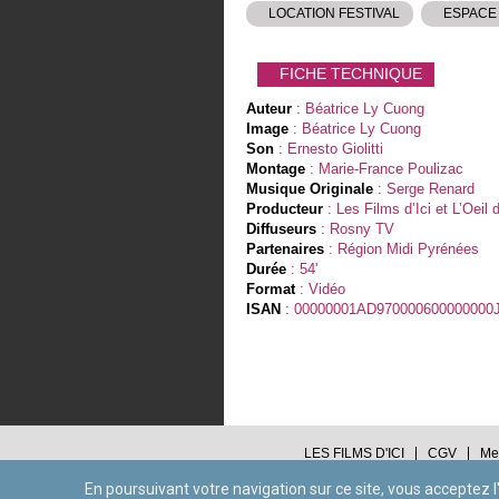
LOCATION FESTIVAL
ESPACE
FICHE TECHNIQUE
Auteur
: Béatrice Ly Cuong
Image
: Béatrice Ly Cuong
Son
: Ernesto Giolitti
Montage
: Marie-France Poulizac
Musique Originale
: Serge Renard
Producteur
: Les Films d’Ici et L’Oeil 
Diffuseurs
: Rosny TV
Partenaires
: Région Midi Pyrénées
Durée
: 54'
Format
: Vidéo
ISAN
: 00000001AD970000600000000
LES FILMS D'ICI
CGV
Me
En poursuivant votre navigation sur ce site, vous acceptez l'