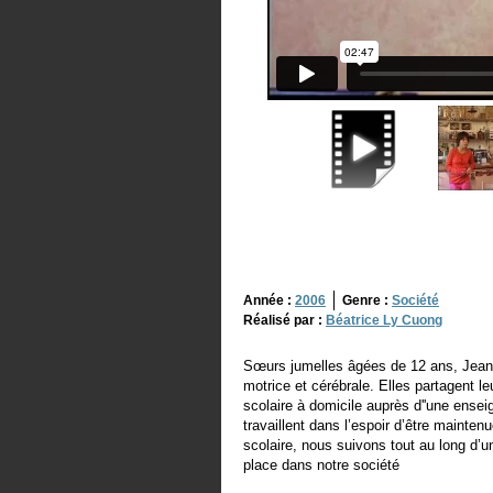
Année :
2006
Genre :
Société
Réalisé par :
Béatrice Ly Cuong
Sœurs jumelles âgées de 12 ans, Jeann
motrice et cérébrale. Elles partagent le
scolaire à domicile auprès d''une ensei
travaillent dans l’espoir d’être mainten
scolaire, nous suivons tout au long d’
place dans notre société