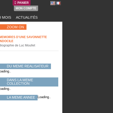
PANIER
MON COMPTE
 MOIS
ACTUALITÉS
ZOOM ON
MEMOIRES D'UNE SAVONNETTE
INDOCILE
Biographie de Luc Moullet
DU MEME REALISATEUR
oading..
DANS LA MEME
COLLECTION
oading..
Loading..
LA MEME ANNEE