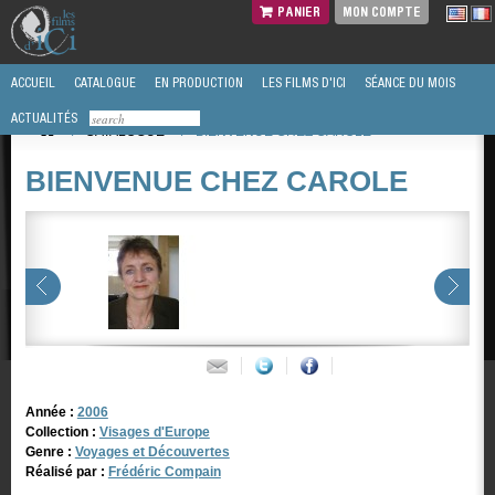
PANIER
MON COMPTE
ACCUEIL
CATALOGUE
EN PRODUCTION
LES FILMS D'ICI
SÉANCE DU MOIS
ACTUALITÉS
/
CATALOGUE
/
BIENVENUE CHEZ CAROLE
BIENVENUE CHEZ CAROLE
Année :
2006
Collection :
Visages d'Europe
Genre :
Voyages et Découvertes
Réalisé par :
Frédéric Compain