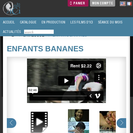
PANIER
MON COMPTE
ACCUEIL
CATALOGUE
EN PRODUCTION
LES FILMS D'ICI
SÉANCE DU MOIS
ACTUALITÉS
/
CATALOGUE
/
ENFANTS BANANES
ENFANTS BANANES