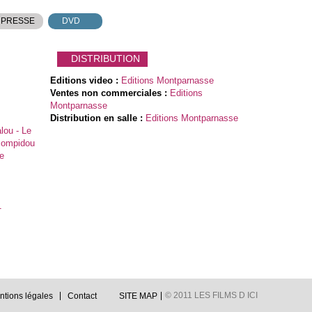
 PRESSE
DVD
DISTRIBUTION
Editions video :
Editions Montparnasse
Ventes non commerciales :
Editions
Montparnasse
Distribution en salle :
Editions Montparnasse
lou - Le
 Pompidou
e
1
© 2011 LES FILMS D ICI
ntions légales
Contact
SITE MAP