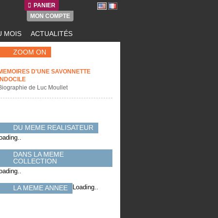
PANIER
MON COMPTE
 MOIS
ACTUALITÉS
ZOOM ON
MEMOIRES D'UNE SAVONNETTE
INDOCILE
Biographie de Luc Moullet
DU MEME REALISATEUR
oading..
DANS LA MEME
COLLECTION
oading..
Loading..
LA MEME ANNEE