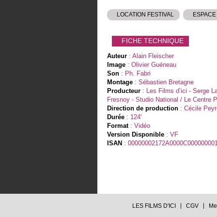
LOCATION FESTIVAL
ESPACE
FICHE TECHNIQUE
Auteur
: Alain Fleischer
Image
: Olivier Guéneau
Son
: Ph. Fabri
Montage
: Sébastien Bretagne
Producteur
: Les Films d’ici - Serge La
Fresnoy - Studio National / Le Centre
Direction de production
: Cécile Peyr
Durée
: 124'
Format
: Vidéo
Version Disponible
: VF
ISAN
: 00000002172A0000C00000000
LES FILMS D'ICI
CGV
Me