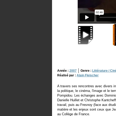
Année :
2007
Genre :
Littérature / Ci
Réalisé par :
Alain Fleischer
A travers ses rencontres avec divers in
la politique, le cinéma, l'image et le 
Pompidou. Les échanges avec Dominiqu
Danielle Huillet et Christophe Kantche
travail, puis au Fresnoy (face aux étu
matière et les enjeux sont ceux que J
au Collège de France.