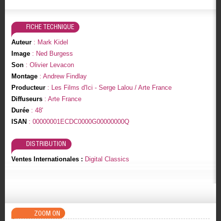
FICHE TECHNIQUE
Auteur
: Mark Kidel
Image
: Ned Burgess
Son
: Olivier Levacon
Montage
: Andrew Findlay
Producteur
: Les Films d'Ici - Serge Lalou / Arte France
Diffuseurs
: Arte France
Durée
: 48'
ISAN
: 00000001ECDC0000G00000000Q
DISTRIBUTION
Ventes Internationales :
Digital Classics
ZOOM ON