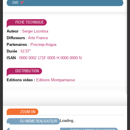
DVD
FICHE TECHNIQUE
Auteur
: Sergei Loznitsa
Diffuseurs
: Arte France
Partenaires
: Procirep-Angoa
Durée
: 51'37"
ISAN
: 0000 0002 171F 0005 H 0000 0000 N
DISTRIBUTION
Editions video :
Editions Montparnasse
ZOOM ON
Loading..
DU MEME REALISATEUR