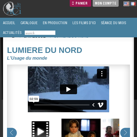
PANIER
MON COMPTE
ACCUEIL
CATALOGUE
EN PRODUCTION
LES FILMS D'ICI
SÉANCE DU MOIS
ACTUALITÉS
/
CATALOGUE
/
LUMIERE DU NORD
LUMIERE DU NORD
L'Usage du monde