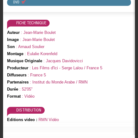
DVD
FICHE TECHNIQUE
Auteur
: Jean-Marie Boulet
Image
: Jean-Marie Boulet
Son
: Arnaud Soulier
Montage
: Eulalie Korenfeld
Musique Originale
: Jacques Davidovicci
Producteur
: Les Films d'Ici - Serge Lalou / France 5
Diffuseurs
: France 5
Partenaires
: Institut du Monde Arabe / RMN
Durée
: 52'05"
Format
: Vidéo
DISTRIBUTION
Editions video :
RMN Vidéo