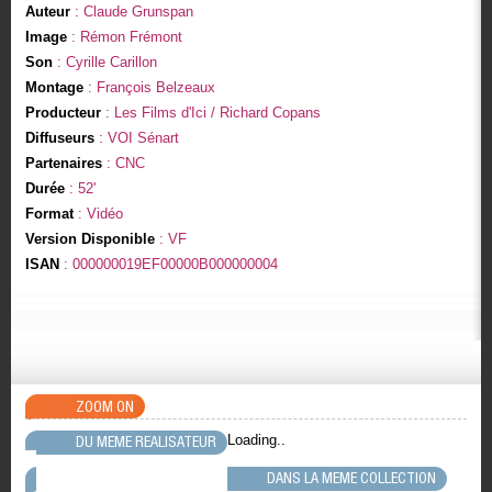
Auteur
: Claude Grunspan
Image
: Rémon Frémont
Son
: Cyrille Carillon
Montage
: François Belzeaux
Producteur
: Les Films d'Ici / Richard Copans
Diffuseurs
: VOI Sénart
Partenaires
: CNC
Durée
: 52'
Format
: Vidéo
Version Disponible
: VF
ISAN
: 000000019EF00000B000000004
ZOOM ON
Loading..
DU MEME REALISATEUR
DANS LA MEME COLLECTION