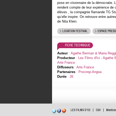
pose en visionnaire de la démocratie.
rendent compte de leur expérience de 
élèves , la compagnie flamande TG Stan,
qu’elle inspire. On retrouve entre autre
de Nita Klein.
LOCATION FESTIVAL
ESPACE PRESS
FICHE TECHNIQUE
Auteur
: Agathe Berman & Maria Reggi
Producteur
: Les Films d'Ici - Agathe
Arte France
Diffuseurs
: Arte France
Partenaires
: Procirep-Angoa
Durée
: 26
LES FILMS D'ICI
CGV
Mention