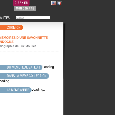
PANIER
MON COMPTE
ALITÉS
ZOOM ON
MEMOIRES D'UNE SAVONNETTE
INDOCILE
Biographie de Luc Moullet
Loading..
DU MEME REALISATEUR
DANS LA MEME COLLECTION
oading..
Loading..
LA MEME ANNEE