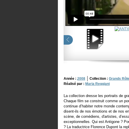
Année :
2008
Collection :
Grands Rôl
Réalisé par :
Maria Reggiani
La collection dresse les portraits de g
Chaque film se construit comme un por
continue d’habiter notre monde contemp
disent-ils de nos émotions et de nos
scène, de comédiens, d'artistes, d’ess
exceptionnelles. Qui est Antigone ? Pou
? La traductrice Florence Dupont la repl