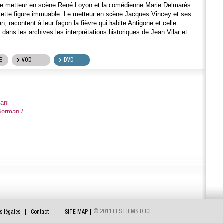
 Le metteur en scène René Loyon et la comédienne Marie Delmarès
cette figure immuable. Le metteur en scène Jacques Vincey et ses
 racontent à leur façon la fièvre qui habite Antigone et celle
s dans les archives les interprétations historiques de Jean Vilar et
E
VOD
DVD
ani
 Berman /
© 2011 LES FILMS D ICI
s légales
Contact
SITE MAP