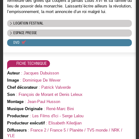
fermeture des grilles qui coupent à jamais Louis XVI et sa famille du
lieu de pouvoir dela monarchie. Laissants’écrire ailleurs la révolution,
l’emprisonnement, la mort annoncée d’un roi malgré lui.
LOCATION FESTIVAL
ESPACE PRESSE
DVD
FICHE TECHNIQUE
Auteur
: Jacques Dubuisson
Image
: Dominique De Wever
Chef décorateur
: Patrick Valverde
Son
: François de Morant et Denis Leleux
Montage
: Jean-Paul Husson
Musique Originale
: René-Marc Bini
Producteur
: Les Films d'Ici - Serge Lalou
Producteur exécutif
: Elisabeth Kiledjian
Diffuseurs
: France 2 / France 5 / Planète / TV5 monde / NRK /
YLE